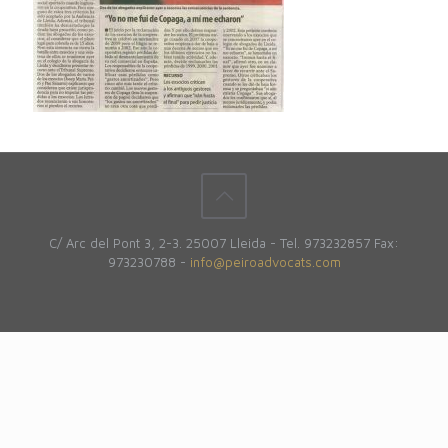
C/ Arc del Pont 3, 2-3. 25007 Lleida - Tel. 973232857 Fax:
973230788 -
info@peiroadvocats.com